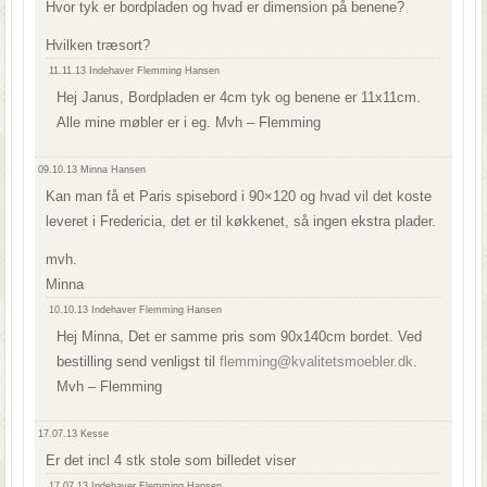
Hvor tyk er bordpladen og hvad er dimension på benene?
Hvilken træsort?
11.11.13
Indehaver Flemming Hansen
Hej Janus, Bordpladen er 4cm tyk og benene er 11x11cm.
Alle mine møbler er i eg. Mvh – Flemming
09.10.13
Minna Hansen
Kan man få et Paris spisebord i 90×120 og hvad vil det koste
leveret i Fredericia, det er til køkkenet, så ingen ekstra plader.
mvh.
Minna
10.10.13
Indehaver Flemming Hansen
Hej Minna, Det er samme pris som 90x140cm bordet. Ved
bestilling send venligst til
flemming@kvalitetsmoebler.dk
.
Mvh – Flemming
17.07.13
Kesse
Er det incl 4 stk stole som billedet viser
17.07.13
Indehaver Flemming Hansen