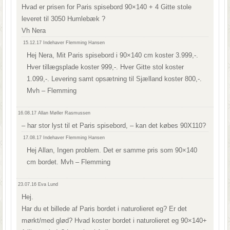
Hvad er prisen for Paris spisebord 90×140 + 4 Gitte stole
leveret til 3050 Humlebæk ?
Vh Nera
15.12.17
Indehaver Flemming Hansen
Hej Nera, Mit Paris spisebord i 90×140 cm koster 3.999,-.
Hver tillægsplade koster 999,-. Hver Gitte stol koster
1.099,-. Levering samt opsætning til Sjælland koster 800,-.
Mvh – Flemming
16.08.17
Allan Møller Rasmussen
– har stor lyst til et Paris spisebord, – kan det købes 90X110?
17.08.17
Indehaver Flemming Hansen
Hej Allan, Ingen problem. Det er samme pris som 90×140
cm bordet. Mvh – Flemming
23.07.16
Eva Lund
Hej.
Har du et billede af Paris bordet i naturolieret eg? Er det
mørkt/med glød? Hvad koster bordet i naturolieret eg 90×140+