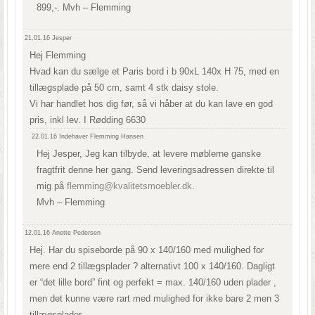
899,-. Mvh – Flemming
21.01.16
Jesper
Hej Flemming
Hvad kan du sælge et Paris bord i b 90xL 140x H 75, med en
tillægsplade på 50 cm, samt 4 stk daisy stole.
Vi har handlet hos dig før, så vi håber at du kan lave en god
pris, inkl lev. I Rødding 6630
22.01.16
Indehaver Flemming Hansen
Hej Jesper, Jeg kan tilbyde, at levere møblerne ganske
fragtfrit denne her gang. Send leveringsadressen direkte til
mig på
flemming@kvalitetsmoebler.dk
.
Mvh – Flemming
12.01.16
Anette Pedersen
Hej. Har du spiseborde på 90 x 140/160 med mulighed for
mere end 2 tillægsplader ? alternativt 100 x 140/160. Dagligt
er “det lille bord” fint og perfekt = max. 140/160 uden plader ,
men det kunne være rart med mulighed for ikke bare 2 men 3
tillægsplader.