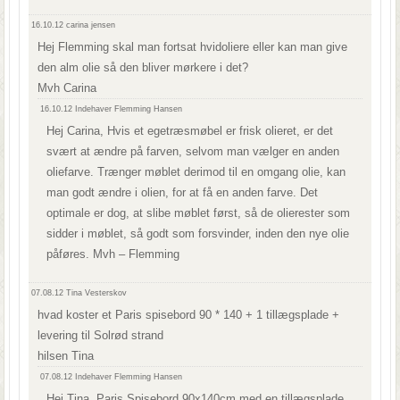
16.10.12
carina jensen
Hej Flemming skal man fortsat hvidoliere eller kan man give
den alm olie så den bliver mørkere i det?
Mvh Carina
16.10.12
Indehaver Flemming Hansen
Hej Carina, Hvis et egetræsmøbel er frisk olieret, er det
svært at ændre på farven, selvom man vælger en anden
oliefarve. Trænger møblet derimod til en omgang olie, kan
man godt ændre i olien, for at få en anden farve. Det
optimale er dog, at slibe møblet først, så de olierester som
sidder i møblet, så godt som forsvinder, inden den nye olie
påføres. Mvh – Flemming
07.08.12
Tina Vesterskov
hvad koster et Paris spisebord 90 * 140 + 1 tillægsplade +
levering til Solrød strand
hilsen Tina
07.08.12
Indehaver Flemming Hansen
Hej Tina, Paris Spisebord 90x140cm med en tillægsplade,