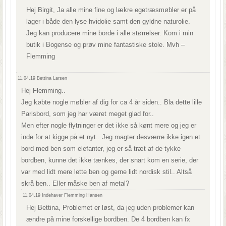
Hej Birgit, Ja alle mine fine og lækre egetræsmøbler er på
lager i både den lyse hvidolie samt den gyldne naturolie.
Jeg kan producere mine borde i alle størrelser. Kom i min
butik i Bogense og prøv mine fantastiske stole. Mvh –
Flemming
11.04.19
Bettina Larsen
Hej Flemming..
Jeg købte nogle møbler af dig for ca 4 år siden.. Bla dette lille
Parisbord, som jeg har været meget glad for..
Men efter nogle flytninger er det ikke så kønt mere og jeg er
inde for at kigge på et nyt.. Jeg magter desværre ikke igen et
bord med ben som elefanter, jeg er så træt af de tykke
bordben, kunne det ikke tænkes, der snart kom en serie, der
var med lidt mere lette ben og gerne lidt nordisk stil.. Altså
skrå ben.. Eller måske ben af metal?
11.04.19
Indehaver Flemming Hansen
Hej Bettina, Problemet er løst, da jeg uden problemer kan
ændre på mine forskellige bordben. De 4 bordben kan fx