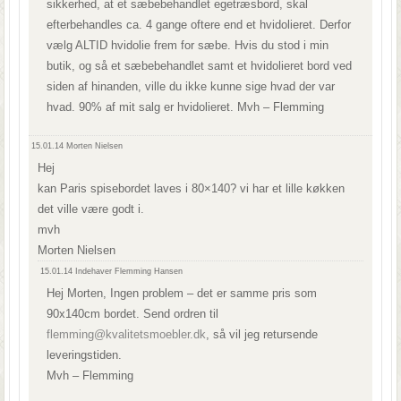
sikkerhed, at et sæbebehandlet egetræsbord, skal
efterbehandles ca. 4 gange oftere end et hvidolieret. Derfor
vælg ALTID hvidolie frem for sæbe. Hvis du stod i min
butik, og så et sæbebehandlet samt et hvidolieret bord ved
siden af hinanden, ville du ikke kunne sige hvad der var
hvad. 90% af mit salg er hvidolieret. Mvh – Flemming
15.01.14
Morten Nielsen
Hej
kan Paris spisebordet laves i 80×140? vi har et lille køkken
det ville være godt i.
mvh
Morten Nielsen
15.01.14
Indehaver Flemming Hansen
Hej Morten, Ingen problem – det er samme pris som
90x140cm bordet. Send ordren til
flemming@kvalitetsmoebler.dk
, så vil jeg retursende
leveringstiden.
Mvh – Flemming