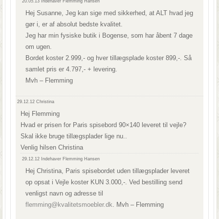
20.05.13
Indehaver Flemming Hansen
Hej Susanne, Jeg kan sige med sikkerhed, at ALT hvad jeg
gør i, er af absolut bedste kvalitet.
Jeg har min fysiske butik i Bogense, som har åbent 7 dage
om ugen.
Bordet koster 2.999,- og hver tillægsplade koster 899,-. Så
samlet pris er 4.797,- + levering.
Mvh – Flemming
29.12.12
Christina
Hej Flemming
Hvad er prisen for Paris spisebord 90×140 leveret til vejle?
Skal ikke bruge tillægsplader lige nu..
Venlig hilsen Christina
29.12.12
Indehaver Flemming Hansen
Hej Christina, Paris spisebordet uden tillægsplader leveret
op opsat i Vejle koster KUN 3.000,-. Ved bestilling send
venligst navn og adresse til
flemming@kvalitetsmoebler.dk
. Mvh – Flemming