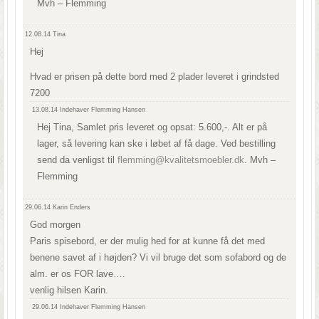
Mvh – Flemming
12.08.14
Tina
Hej
Hvad er prisen på dette bord med 2 plader leveret i grindsted
7200
13.08.14
Indehaver Flemming Hansen
Hej Tina, Samlet pris leveret og opsat: 5.600,-. Alt er på
lager, så levering kan ske i løbet af få dage. Ved bestilling
send da venligst til
flemming@kvalitetsmoebler.dk
. Mvh –
Flemming
29.06.14
Karin Enders
God morgen
Paris spisebord, er der mulig hed for at kunne få det med
benene savet af i højden? Vi vil bruge det som sofabord og de
alm. er os FOR lave….
venlig hilsen Karin.
29.06.14
Indehaver Flemming Hansen