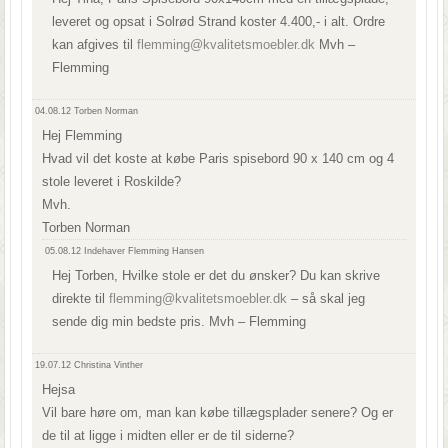
leveret og opsat i Solrød Strand koster 4.400,- i alt. Ordre
kan afgives til
flemming@kvalitetsmoebler.dk
Mvh –
Flemming
04.08.12
Torben Norman
Hej Flemming
Hvad vil det koste at købe Paris spisebord 90 x 140 cm og 4
stole leveret i Roskilde?
Mvh.
Torben Norman
05.08.12
Indehaver Flemming Hansen
Hej Torben, Hvilke stole er det du ønsker? Du kan skrive
direkte til
flemming@kvalitetsmoebler.dk
– så skal jeg
sende dig min bedste pris. Mvh – Flemming
19.07.12
Christina Vinther
Hejsa
Vil bare høre om, man kan købe tillægsplader senere? Og er
de til at ligge i midten eller er de til siderne?