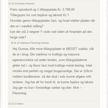
17.11.13
Gunnar Petersen
Paris spisebord og 1 tillægsplade.Kr. 3.798,00
Tillægspris for sort bejdset og lakeret Kr.?
Hvordan gøres tillægspladen fast, og hvad støtter pladen når
den er i vandret stilling?
kan der stå 2 wegner Y stole ved siden af hinanden på den
lange side?
18.11.13
Indehaver Flemming Hansen
Hej Gunnar, Alle mine tillægsplader er MEGET stabile, når
de er i brug. Der trækkes to kraftige og massive
egetræsstokke ud under bordes, som tillægspladerne
glider ind i, og låses fast med kraftige metal beslag. Intet
mindre end perfekt og meget brugervenlige. Der er 116cm
mellem bordbenene, så det skal i selv kunne afgøre mht.
stolene. Jeg har alt for travlt til, at kunne bejdse og lakere.
Jeg gør nu kun i forskellige sæber og olier. Mvh –
Flemming
11.11.13
Janus