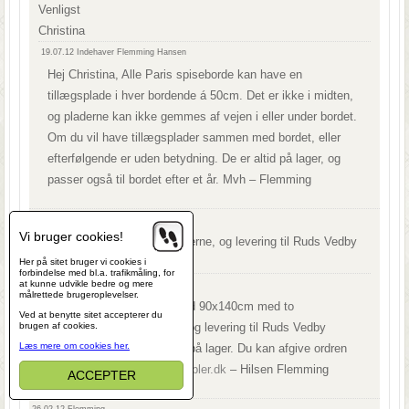
Venligst
Christina
19.07.12
Indehaver Flemming Hansen
Hej Christina, Alle Paris spiseborde kan have en
tillægsplade i hver bordende á 50cm. Det er ikke i midten,
og pladerne kan ikke gemmes af vejen i eller under bordet.
Om du vil have tillægsplader sammen med bordet, eller
efterfølgende er uden betydning. De er altid på lager, og
passer også til bordet efter et år. Mvh – Flemming
13.07.12
Kirsten Jensen
Vi bruger cookies!
hvad koster bordet med pladerne, og levering til Ruds Vedby
på Sjælland,,,
Her på sitet bruger vi cookies i
forbindelse med bl.a. trafikmåling, for
at kunne udvikle bedre og mere
13.07.12
Indehaver Flemming Hansen
målrettede brugeroplevelser.
Hej Kirsten, Paris spisebord 90x140cm med to
Ved at benytte sitet accepterer du
brugen af cookies.
tillægsplader til, incl. fragt og levering til Ruds Vedby
Læs mere om cookies her.
koster 5.000,-. Det hele er på lager. Du kan afgive ordren
på
flemming@kvalitetsmoebler.dk
– Hilsen Flemming
ACCEPTER