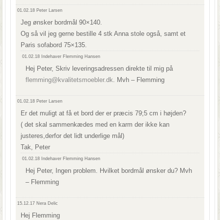
01.02.18
Peter Larsen
Jeg ønsker bordmål 90×140.
Og så vil jeg gerne bestille 4 stk Anna stole også, samt et
Paris sofabord 75×135.
01.02.18
Indehaver Flemming Hansen
Hej Peter, Skriv leveringsadressen direkte til mig på
flemming@kvalitetsmoebler.dk
. Mvh – Flemming
01.02.18
Peter Larsen
Er det muligt at få et bord der er præcis 79;5 cm i højden?
( det skal sammenkædes med en karm der ikke kan
justeres,derfor det lidt underlige mål)
Tak, Peter
01.02.18
Indehaver Flemming Hansen
Hej Peter, Ingen problem. Hvilket bordmål ønsker du? Mvh
– Flemming
15.12.17
Nera Delic
Hej Flemming