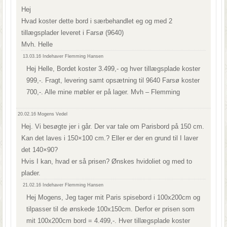
Hej
Hvad koster dette bord i særbehandlet eg og med 2
tillægsplader leveret i Farsø (9640)
Mvh. Helle
13.03.16
Indehaver Flemming Hansen
Hej Helle, Bordet koster 3.499,- og hver tillægsplade koster
999,-. Fragt, levering samt opsætning til 9640 Farsø koster
700,-. Alle mine møbler er på lager. Mvh – Flemming
20.02.16
Mogens Vedel
Hej. Vi besøgte jer i går. Der var tale om Parisbord på 150 cm.
Kan det laves i 150×100 cm.? Eller er der en grund til I laver
det 140×90?
Hvis I kan, hvad er så prisen? Ønskes hvidoliet og med to
plader.
21.02.16
Indehaver Flemming Hansen
Hej Mogens, Jeg tager mit Paris spisebord i 100x200cm og
tilpasser til de ønskede 100x150cm. Derfor er prisen som
mit 100x200cm bord = 4.499,-. Hver tillægsplade koster