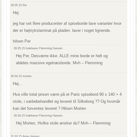
28.05.15
Per
Hej
jeg har set flere producenter af spiseborde lave varianter hvor
der er højtrykslaminat på pladen. laver i noget lignende.
hilsen Per
28.05.15
Indehaver Flemming Hansen
Hej Per, Desværre ikke. ALLE mine borde er helt og
aldeles massive egetræsborde. Mvh – Flemming
30.04.15
morten
Hej…
Hva ville total prisen være på et Paris spisebord 90 x 140 + 4
stole, i sæbebehandlet eg leveret til Silkeborg ?? Og hvornår
kan det forventes leveret ? Hilsen Morten
30.04.15
Indehaver Flemming Hansen
Hej Morten, Hvilke stole ønsker du? Mvh – Flemming
31.03.15
Anna Jensen