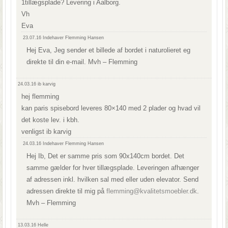
1tillægsplade? Levering i Aalborg.
Vh
Eva
23.07.16
Indehaver Flemming Hansen
Hej Eva, Jeg sender et billede af bordet i naturolieret eg
direkte til din e-mail. Mvh – Flemming
24.03.16
ib karvig
hej flemming
kan paris spisebord leveres 80×140 med 2 plader og hvad vil
det koste lev. i kbh.
venligst ib karvig
24.03.16
Indehaver Flemming Hansen
Hej Ib, Det er samme pris som 90x140cm bordet. Det
samme gælder for hver tillægsplade. Leveringen afhænger
af adressen inkl. hvilken sal med eller uden elevator. Send
adressen direkte til mig på
flemming@kvalitetsmoebler.dk
.
Mvh – Flemming
13.03.16
Helle