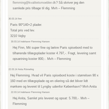
flemming@kvalitetsmoebler.dk
? Så skriver jeg den
samlede pris tilbage til dig. Mvh – Flemming
30.03.14
finn
Paris 90*140+2 plader.
Total pris ved lev.
3210 Vejby
30.03.14
Indehaver Flemming Hansen
Hej Finn, Mit super fine og lækre Paris spisebord med to
tilhørende tillægsplader koster 4.797,-. Fragt, levering samt
opsætning koster 800,-. Mvh – Flemming
22.03.14
Anita Rönneling
Hej Flemming. Hvad vil Paris spisebord koste i størrelsen 90 x
160 med en tillægsplade og en oliering så det bliver lidt
mørkere og leveret til Lyngby udenfor København? Mvh Anita
22.03.14
Indehaver Flemming Hansen
Hej Anita, Samlet pris leveret og opsat: 5.700,-. Mvh –
Flemming