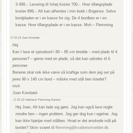
3.499,-. Levering til Ishøj koster 700,-. Hver tillægsplade
koster 899,-. Alt kan afhentes i min butik i Bogense. Selve
bordpladen er i en kasse for sig. De 4 bordben er i en
kasse. Hver tillægsplade er i en kasse. Mvh – Flemming
17.02.15
Joan Korsbæk
Hej
Kan I lave et spisebord i 80 – 85 cm bredde – med plads til 4
personer? – gerne med en plade, så det kan udvides til 6
personer.
Benene skal nok ikke være så kraftige som dem jeg ser på
jeres 90 x 140 cm bord – måske med stål ben istedet?
mvh
Joan Korsbæk
17.02.15
Indehaver Flemming Hansen
Hej Joan, Alt kan lade sig gøre. Jeg kan også lave nogle
mindre ben – ingen problem. Jeg gør dog kun i egetræ. Jeg
kan ikke hjælpe med stålben. Hvad er det ønskede mål på
bordet? Skriv svaret til
flemming@kvalitetsmoebler.dk
.