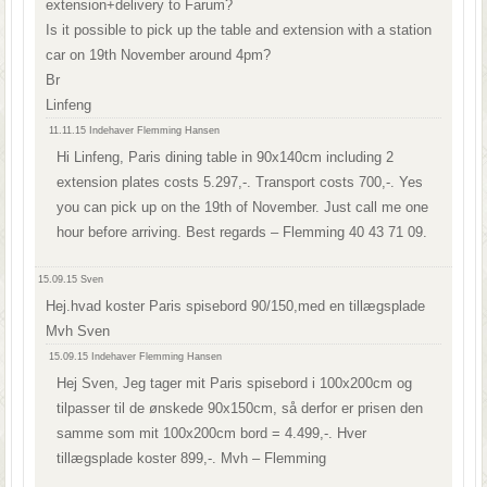
extension+delivery to Farum?
Is it possible to pick up the table and extension with a station
car on 19th November around 4pm?
Br
Linfeng
11.11.15
Indehaver Flemming Hansen
Hi Linfeng, Paris dining table in 90x140cm including 2
extension plates costs 5.297,-. Transport costs 700,-. Yes
you can pick up on the 19th of November. Just call me one
hour before arriving. Best regards – Flemming 40 43 71 09.
15.09.15
Sven
Hej.hvad koster Paris spisebord 90/150,med en tillægsplade
Mvh Sven
15.09.15
Indehaver Flemming Hansen
Hej Sven, Jeg tager mit Paris spisebord i 100x200cm og
tilpasser til de ønskede 90x150cm, så derfor er prisen den
samme som mit 100x200cm bord = 4.499,-. Hver
tillægsplade koster 899,-. Mvh – Flemming