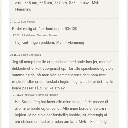
være 5×5 cm, 6×6 cm, 7×7 cm, 8×8 cm osv.. Mvh –
Flemming
27.01.19
Kurt Munch
Er det mulig at få et bord der er 90×130
27.01.19
Indehaver Flemming Hansen
Hej Kurt, Ingen problem. Mvh – Flemming
26.11.18
Søren Bækgaard
Jeg vil netop bestille et spisebord med stole hos jer, men så
dukkede et enkelt spørgsmål op. Har alle spiseborde og stole
samme højde, så man kan sammensætte dem som man
ønsker? Eller er der forskel i højde – og hvis der er det, hvilke
borde passer så til hvilke stole?
27.11.18
Indehaver Flemming Hansen
Hej Søren, Jeg har lavet alle mine stole, så de passer til
alle mine borde og omvendt. Alle mine borde er 75 cm i
højden. Mine stole har forskellig bredde, alt afhængig af
om stolene er med eller uden armlæn. Mvh – Flemming