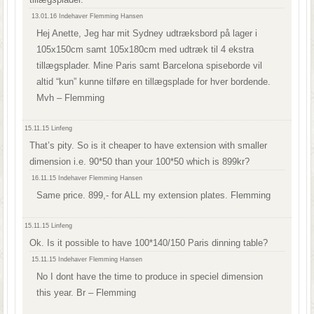
13.01.16
Indehaver Flemming Hansen
Hej Anette, Jeg har mit Sydney udtræksbord på lager i
105x150cm samt 105x180cm med udtræk til 4 ekstra
tillægsplader. Mine Paris samt Barcelona spiseborde vil
altid “kun” kunne tilføre en tillægsplade for hver bordende.
Mvh – Flemming
15.11.15
Linfeng
That’s pity. So is it cheaper to have extension with smaller
dimension i.e. 90*50 than your 100*50 which is 899kr?
16.11.15
Indehaver Flemming Hansen
Same price. 899,- for ALL my extension plates. Flemming
15.11.15
Linfeng
Ok. Is it possible to have 100*140/150 Paris dinning table?
15.11.15
Indehaver Flemming Hansen
No I dont have the time to produce in speciel dimension
this year. Br – Flemming