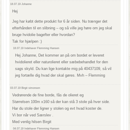
18.07.19
Johanne
Hej
Jeg har købt dette produkt for 6 år siden. Nu trænger det
efterhånden til en slibning – og så ville jeg høre om jeg skal
bruge hvidolie bagefter eller hvordan?
Tak for hjælpen :)
18.07.19
Indehaver Flemming Hansen
Hej Johanne, Det kommer an på om bordet er leveret
hvidolieret eller naturolieret eller sæbebehandlet for den
sags skyld. Du kan lige kontakte mig på 40437109, så vil
jeg fortælle dig hvad der skal gøres. Mvh – Flemming
03.07.19
Birgit simonsen
Vedrørende de fine borde, fås de olieret eg
Størrelsen 100m x160 så der kan stå 3 stole på hver side.
Har du stole der ligner y stolen og evt hvad koster de.
Vi bor når ved Særslev .
Med venlig hilsen Birgit
04.07.19
Indehaver Flemming Hansen